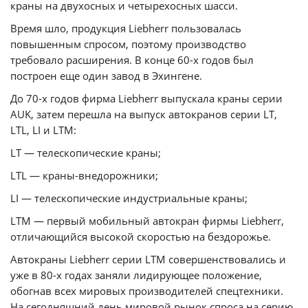
краны на двухосных и четырехосных шасси.
Время шло, продукция Liebherr пользовалась
повышенным спросом, поэтому производство
требовало расширения. В конце 60-х годов был
построен еще один завод в Эхингене.
До 70-х годов фирма Liebherr выпускала краны серии
AUK, затем перешла на выпуск автокранов серии LT,
LTL, LI и LTM:
LT — телескопические краны;
LTL — краны-внедорожники;
LI — телескопические индустриальные краны;
LTM — первый мобильный автокран фирмы Liebherr,
отличающийся высокой скоростью на бездорожье.
Автокраны Liebherr серии LTM совершенствовались и
уже в 80-х годах заняли лидирующее положение,
обогнав всех мировых производителей спецтехники.
На сегодняшний день мировой рынок спроса на серию